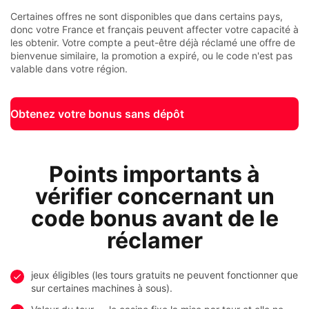
Certaines offres ne sont disponibles que dans certains pays,
donc votre France et français peuvent affecter votre capacité à
les obtenir. Votre compte a peut-être déjà réclamé une offre de
bienvenue similaire, la promotion a expiré, ou le code n'est pas
valable dans votre région.
Obtenez votre bonus sans dépôt
Points importants à
vérifier concernant un
code bonus avant de le
réclamer
jeux éligibles (les tours gratuits ne peuvent fonctionner que
sur certaines machines à sous).