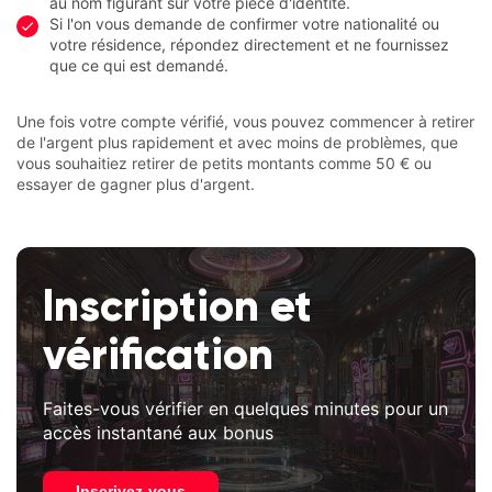
au nom figurant sur votre pièce d'identité.
Si l'on vous demande de confirmer votre nationalité ou
votre résidence, répondez directement et ne fournissez
que ce qui est demandé.
Une fois votre compte vérifié, vous pouvez commencer à retirer
de l'argent plus rapidement et avec moins de problèmes, que
vous souhaitiez retirer de petits montants comme 50 € ou
essayer de gagner plus d'argent.
Inscription et
vérification
Faites-vous vérifier en quelques minutes pour un
accès instantané aux bonus
Inscrivez-vous