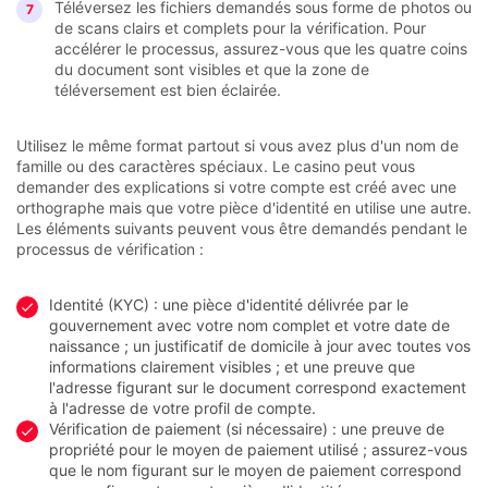
Téléversez les fichiers demandés sous forme de photos ou
de scans clairs et complets pour la vérification. Pour
accélérer le processus, assurez-vous que les quatre coins
du document sont visibles et que la zone de
téléversement est bien éclairée.
Utilisez le même format partout si vous avez plus d'un nom de
famille ou des caractères spéciaux. Le casino peut vous
demander des explications si votre compte est créé avec une
orthographe mais que votre pièce d'identité en utilise une autre.
Les éléments suivants peuvent vous être demandés pendant le
processus de vérification :
Identité (KYC) : une pièce d'identité délivrée par le
gouvernement avec votre nom complet et votre date de
naissance ; un justificatif de domicile à jour avec toutes vos
informations clairement visibles ; et une preuve que
l'adresse figurant sur le document correspond exactement
à l'adresse de votre profil de compte.
Vérification de paiement (si nécessaire) : une preuve de
propriété pour le moyen de paiement utilisé ; assurez-vous
que le nom figurant sur le moyen de paiement correspond