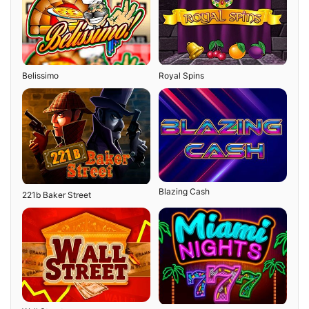
Belissimo
Royal Spins
Blazing Cash
221b Baker Street