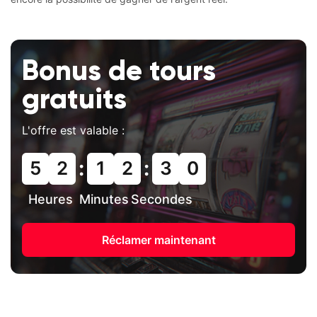
Bonus de tours
gratuits
L'offre est valable :
:
:
5
2
1
2
2
8
Heures
Minutes
Secondes
Réclamer maintenant