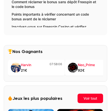
Comment réclamer le bonus sans dépôt Freespin et
le code bonus
Points importants à vérifier concernant un code
bonus avant de le réclamer
Inscrivez-vous sur Freespin Casino et vérifiez
rapidement votre compte
Comment s'inscrire et se faire vérifier rapidement
Exigences de mise et limites de paiement pour les
Nos Gagnants
bonus sans dépôt
Ce que sont les exigences de mise et comment elles
fonctionnent
07:58:06
07
Harvin
Neo_Prime
21€
92€
Limites de paiement
Jeux pouvant être joués avec des tours gratuits et
titres non autorisés
Jeux qui sont généralement éligibles
Jeux les plus populaires
Voir tout
Jeux et catégories généralement restreints
Conditions concernant le dépôt minimum, le paiement