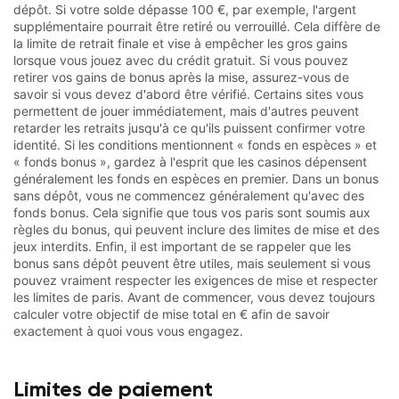
dépôt. Si votre solde dépasse 100 €, par exemple, l'argent
supplémentaire pourrait être retiré ou verrouillé. Cela diffère de
la limite de retrait finale et vise à empêcher les gros gains
lorsque vous jouez avec du crédit gratuit. Si vous pouvez
retirer vos gains de bonus après la mise, assurez-vous de
savoir si vous devez d'abord être vérifié. Certains sites vous
permettent de jouer immédiatement, mais d'autres peuvent
retarder les retraits jusqu'à ce qu'ils puissent confirmer votre
identité. Si les conditions mentionnent « fonds en espèces » et
« fonds bonus », gardez à l'esprit que les casinos dépensent
généralement les fonds en espèces en premier. Dans un bonus
sans dépôt, vous ne commencez généralement qu'avec des
fonds bonus. Cela signifie que tous vos paris sont soumis aux
règles du bonus, qui peuvent inclure des limites de mise et des
jeux interdits. Enfin, il est important de se rappeler que les
bonus sans dépôt peuvent être utiles, mais seulement si vous
pouvez vraiment respecter les exigences de mise et respecter
les limites de paris. Avant de commencer, vous devez toujours
calculer votre objectif de mise total en € afin de savoir
exactement à quoi vous vous engagez.
Limites de paiement