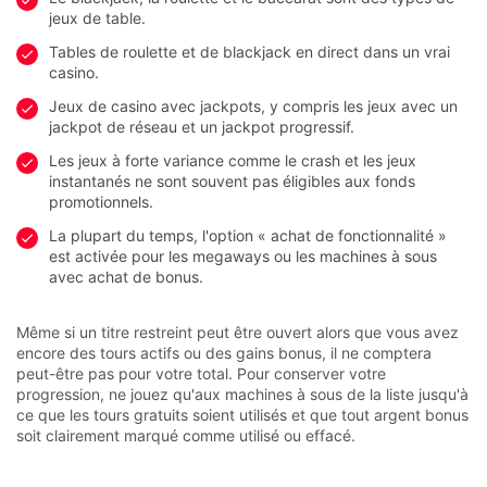
jeux de table.
Tables de roulette et de blackjack en direct dans un vrai
casino.
Jeux de casino avec jackpots, y compris les jeux avec un
jackpot de réseau et un jackpot progressif.
Les jeux à forte variance comme le crash et les jeux
instantanés ne sont souvent pas éligibles aux fonds
promotionnels.
La plupart du temps, l'option « achat de fonctionnalité »
est activée pour les megaways ou les machines à sous
avec achat de bonus.
Même si un titre restreint peut être ouvert alors que vous avez
encore des tours actifs ou des gains bonus, il ne comptera
peut-être pas pour votre total. Pour conserver votre
progression, ne jouez qu'aux machines à sous de la liste jusqu'à
ce que les tours gratuits soient utilisés et que tout argent bonus
soit clairement marqué comme utilisé ou effacé.