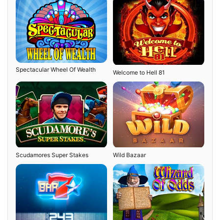
maximum et les retraits de bonus
Méthodes de dépôt de Freespin Casino
Bonus sans dépôt de Freespin Casino
Règles importantes à lire avant de réclamer votre
bonus
Spectacular Wheel Of Wealth
Welcome to Hell 81
Scudamores Super Stakes
Wild Bazaar