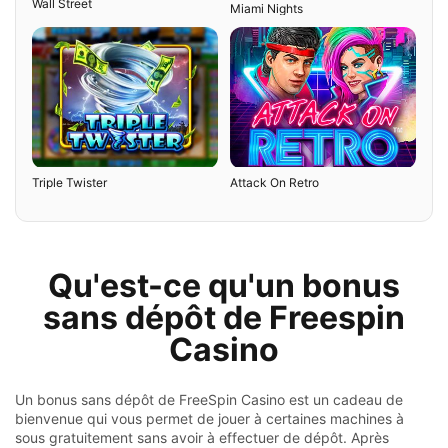
Wall Street
Roulette Silver (iSoftBet)
Triple Twister
Attack On Retro
Qu'est-ce qu'un bonus
sans dépôt de Freespin
Casino
Un bonus sans dépôt de FreeSpin Casino est un cadeau de
bienvenue qui vous permet de jouer à certaines machines à
sous gratuitement sans avoir à effectuer de dépôt. Après