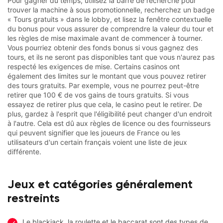
Pour gagner du temps, utilisez la barre de recherche pour
trouver la machine à sous promotionnelle, recherchez un badge
« Tours gratuits » dans le lobby, et lisez la fenêtre contextuelle
du bonus pour vous assurer de comprendre la valeur du tour et
les règles de mise maximale avant de commencer à tourner.
Vous pourriez obtenir des fonds bonus si vous gagnez des
tours, et ils ne seront pas disponibles tant que vous n'aurez pas
respecté les exigences de mise. Certains casinos ont
également des limites sur le montant que vous pouvez retirer
des tours gratuits. Par exemple, vous ne pourrez peut-être
retirer que 100 € de vos gains de tours gratuits. Si vous
essayez de retirer plus que cela, le casino peut le retirer. De
plus, gardez à l'esprit que l'éligibilité peut changer d'un endroit
à l'autre. Cela est dû aux règles de licence ou des fournisseurs
qui peuvent signifier que les joueurs de France ou les
utilisateurs d'un certain français voient une liste de jeux
différente.
Jeux et catégories généralement
restreints
Le blackjack, la roulette et le baccarat sont des types de