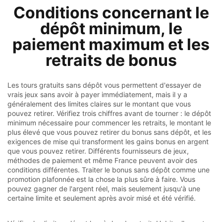
Conditions concernant le
dépôt minimum, le
paiement maximum et les
retraits de bonus
Les tours gratuits sans dépôt vous permettent d'essayer de
vrais jeux sans avoir à payer immédiatement, mais il y a
généralement des limites claires sur le montant que vous
pouvez retirer. Vérifiez trois chiffres avant de tourner : le dépôt
minimum nécessaire pour commencer les retraits, le montant le
plus élevé que vous pouvez retirer du bonus sans dépôt, et les
exigences de mise qui transforment les gains bonus en argent
que vous pouvez retirer. Différents fournisseurs de jeux,
méthodes de paiement et même France peuvent avoir des
conditions différentes. Traiter le bonus sans dépôt comme une
promotion plafonnée est la chose la plus sûre à faire. Vous
pouvez gagner de l'argent réel, mais seulement jusqu'à une
certaine limite et seulement après avoir misé et été vérifié.